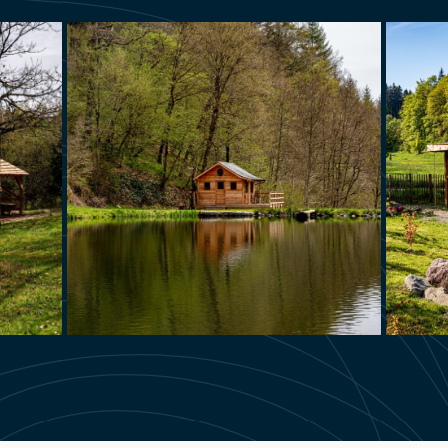
al
Cabane de pêcheur